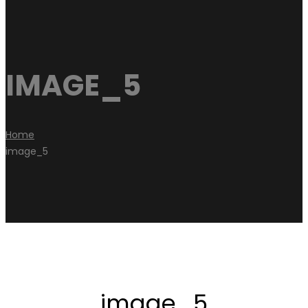
IMAGE_5
Home
image_5
image_5